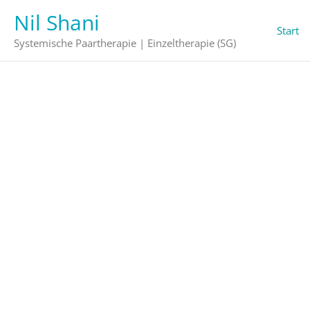
Zum
Nil Shani
Inhalt
Start
springen
Systemische Paartherapie | Einzeltherapie (SG)